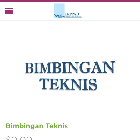
HOME
LAYANAN
TENTANG KAMI
KONTAK
KEGIATAN
Bimbingan Teknis
$0.00